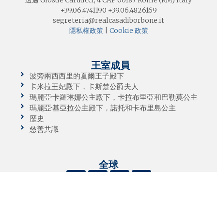
+39.06.4741190 +39.06.4826169
segreteria@realcasadiborbone.it
隱私權政策
|
Cookie 政策
王室成員
波旁兩西西里的夏爾王子殿下
卡米拉王妃殿下，卡斯楚公爵夫人
瑪麗亞·卡羅琳娜公主殿下，卡拉布里亞和巴勒莫公主
瑪麗亞·基亞拉公主殿下，諾托和卡布里島公主
歷史
慈善共識
全球