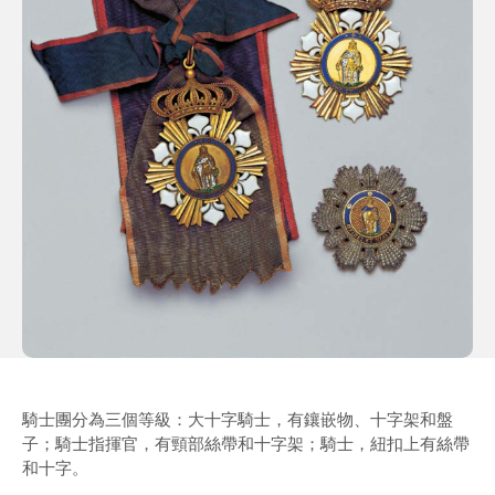
騎士團分為三個等級：大十字騎士，有鑲嵌物、十字架和盤
子；騎士指揮官，有頸部絲帶和十字架；騎士，紐扣上有絲帶
和十字。