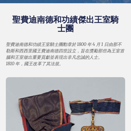
聖費迪南德和功績傑出王室騎
士團
聖費迪南德和功績王室騎士團勳章於 1800 年 4 月 1 日由那不
勒斯和西西里國王費迪南德四世設立，旨在獎勵那些為王室首
腦和王室做出重要貢獻並表現出非凡忠誠的人士。
1810 年，國王改革了其法規。