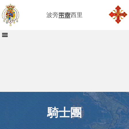
波旁兩西西里
王室
騎士團