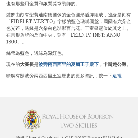
也有那些用金質和銀質獎章裝飾的。
裝飾由刻有聖費迪南德圖像的金色圓形盾牌組成，邊緣是刻有
「FIDEI ET MERITO」字樣的藍色琺瑯圓盤，周圍有六朵金
色光芒，邊緣是六朵白色琺瑯百合花。王室皇冠位於其之上。
在圓形盾牌的反面中央，刻有「FERD. IV. INST: ANNO
1800」。
絲帶為藍色，邊緣為深紅色。
現在的
大團長
是
波旁兩西西里的夏爾王子殿下
，卡斯楚公爵
。
瞭解有關
波旁兩西西里王室歷史的更多資訊，按一下
這裡
透過 Giosuè Carducci, 4 CAP 00187 Rome (RM) Italy