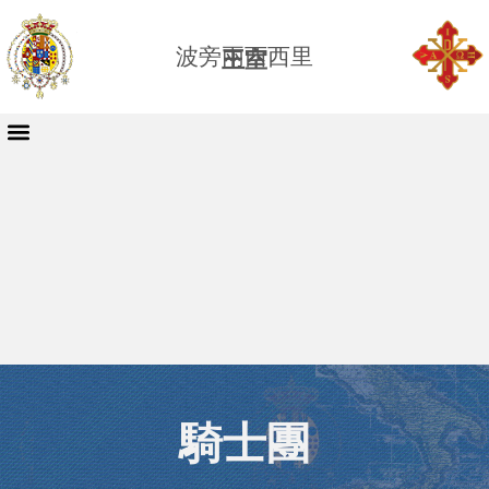
波旁兩西西里
王室
騎士團