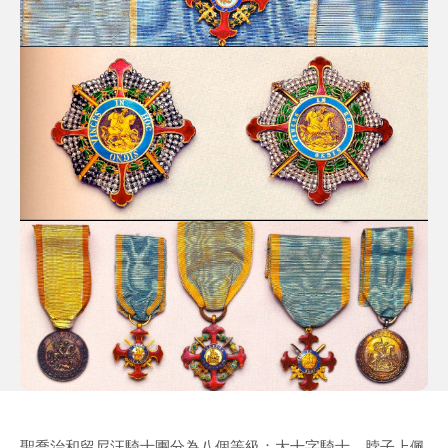
聖喬治和留尼汪騎士團分為八個等級：大十字騎士，脖子上佩