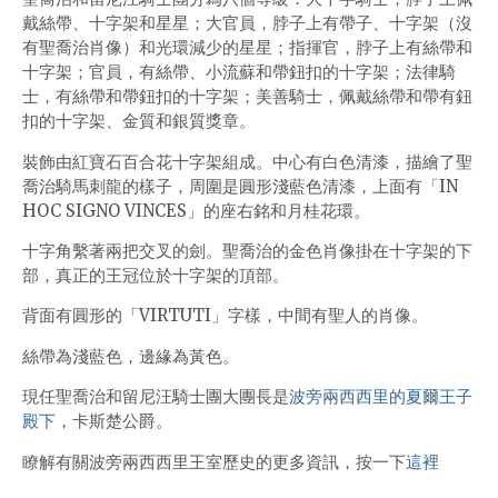
戴絲帶、十字架和星星；大官員，脖子上有帶子、十字架（沒
有聖喬治肖像）和光環減少的星星；指揮官，脖子上有絲帶和
十字架；官員，有絲帶、小流蘇和帶鈕扣的十字架；法律騎
士，有絲帶和帶鈕扣的十字架；美善騎士，佩戴絲帶和帶有鈕
扣的十字架、金質和銀質獎章。
裝飾由紅寶石百合花十字架組成。中心有白色清漆，描繪了聖
喬治騎馬刺龍的樣子，周圍是圓形淺藍色清漆，上面有「IN
HOC SIGNO VINCES」的座右銘和月桂花環。
十字角繫著兩把交叉的劍。聖喬治的金色肖像掛在十字架的下
部，真正的王冠位於十字架的頂部。
背面有圓形的「VIRTUTI」字樣，中間有聖人的肖像。
絲帶為淺藍色，邊緣為黃色。
現任聖喬治和留尼汪騎士團大團長是
波旁兩西西里的夏爾王子
殿下
，卡斯楚公爵。
瞭解有關波旁兩西西里王室歷史的更多資訊，按一下
這裡