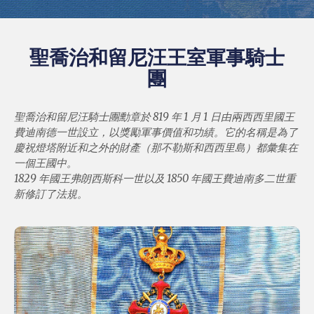
聖喬治和留尼汪王室軍事騎士
團
聖喬治和留尼汪騎士團勳章於 819 年 1 月 1 日由兩西西里國王
費迪南德一世設立，以獎勵軍事價值和功績。它的名稱是為了
慶祝燈塔附近和之外的財產（那不勒斯和西西里島）都彙集在
一個王國中。
1829 年國王弗朗西斯科一世以及 1850 年國王費迪南多二世重
新修訂了法規。