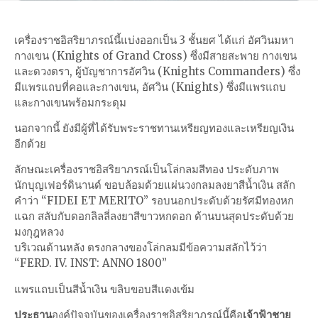
เครื่องราชอิสริยาภรณ์นี้แบ่งออกเป็น 3 ชั้นยศ ได้แก่ อัศวินมหา
กางเขน (Knights of Grand Cross) ซึ่งมีสายสะพาย กางเขน
และดวงตรา, ผู้บัญชาการอัศวิน (Knights Commanders) ซึ่ง
มีแพรแถบที่คอและกางเขน, อัศวิน (Knights) ซึ่งมีแพรแถบ
และกางเขนพร้อมกระดุม
นอกจากนี้ ยังมีผู้ที่ได้รับพระราชทานเหรียญทองและเหรียญเงิน
อีกด้วย
ลักษณะเครื่องราชอิสริยาภรณ์เป็นโล่กลมสีทอง ประดับภาพ
นักบุญเฟอร์ดินานด์ ขอบล้อมด้วยแผ่นวงกลมลงยาสีน้ำเงิน สลัก
คำว่า “FIDEI ET MERITO” รอบนอกประดับด้วยรัศมีทองหก
แฉก สลับกับดอกลิลลี่ลงยาสีขาวหกดอก ด้านบนสุดประดับด้วย
มงกุฎหลวง
บริเวณด้านหลัง ตรงกลางของโล่กลมมีข้อความสลักไว้ว่า
“FERD. IV. INST: ANNO 1800”
แพรแถบเป็นสีน้ำเงิน ขลิบขอบสีแดงเข้ม
ประธาน
องค์ปัจจุบันของเครื่องราชอิสริยาภรณ์นี้คือ
เจ้าฟ้าชาย