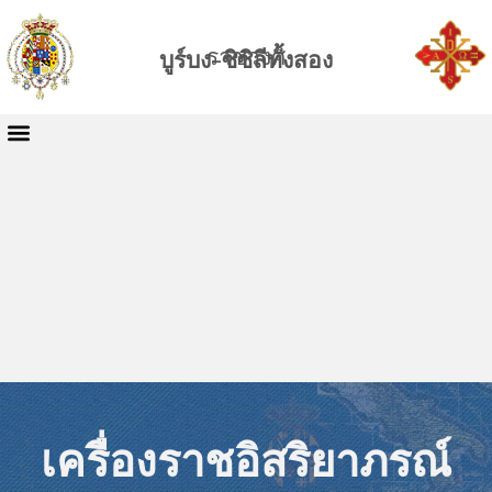
ราชวงศ์
บูร์บง-ซิซิลีทั้งสอง
เครื่องราชอิสริยาภรณ์